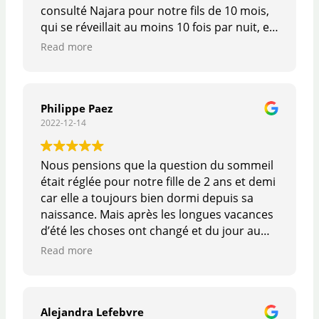
consulté Najara pour notre fils de 10 mois,
qui se réveillait au moins 10 fois par nuit, et
finissait systèmatiquement chaque nuit
Read more
dans notre lit. Le moment du coucher, les
nuits, les siestes, étaient devenus source
d'angoisse pour tout le monde. En
appliquant les conseils de Najara, nous
Philippe Paez
2022-12-14
sommes passés en 3-4 jours à un
changement total de vie, notre fils dormant
désormais toute la nuit dans son lit, sans se
Nous pensions que la question du sommeil
réveiller. Le moment du coucher est
était réglée pour notre fille de 2 ans et demi
redevenu un moment agréable pour lui
car elle a toujours bien dormi depuis sa
comme pour nous. Un changement radical
naissance. Mais après les longues vacances
qui nous a sauvé. Mille mercis pour les
d’été les choses ont changé et du jour au
conseils et le suivi, je ne peux que
lendemain on a eu droit à des réveils à
Read more
recommander !!
répétition (jusqu’à 7 fois par nuit), elle ne
voulait plus dormir dans sa chambre, il
fallait rester avec elle jusqu’à ce qu’elle se
rendorme.
Alejandra Lefebvre